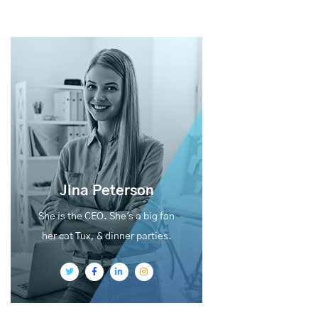
Jina Peterson
She is the CEO. She's a big fan
her cat Tux, & dinner parties.